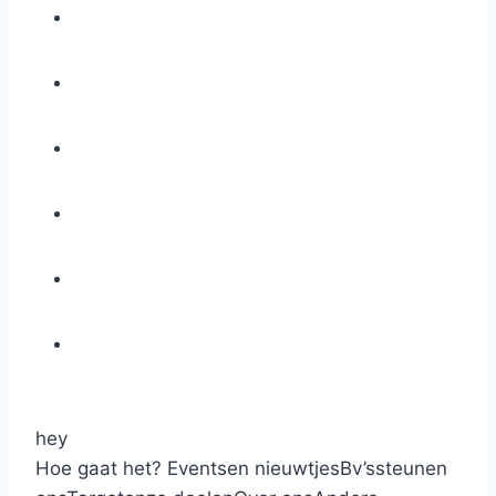
hey
Hoe gaat het?
Events
en nieuwtjes
Bv’s
steunen