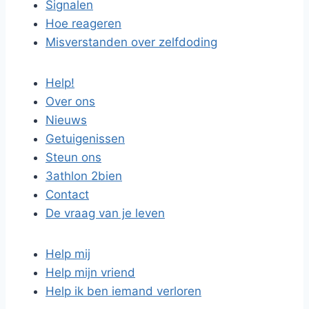
Signalen
Hoe reageren
Misverstanden over zelfdoding
Help!
Over ons
Nieuws
Getuigenissen
Steun ons
3athlon 2bien
Contact
De vraag van je leven
Help mij
Help mijn vriend
Help ik ben iemand verloren