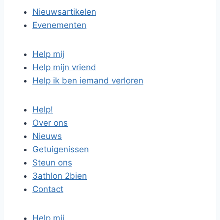
Nieuwsartikelen
Evenementen
Help mij
Help mijn vriend
Help ik ben iemand verloren
Help!
Over ons
Nieuws
Getuigenissen
Steun ons
3athlon 2bien
Contact
Help mij